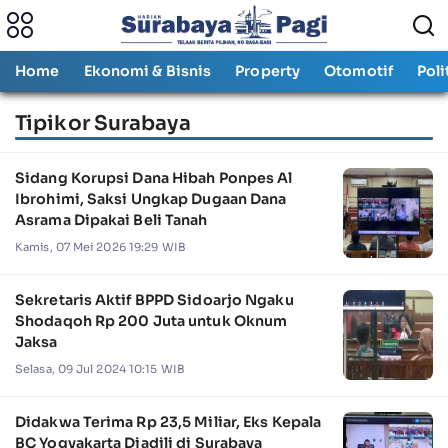
Home
Ekonomi & Bisnis
Property
Otomotif
Poli
Tipikor Surabaya
Sidang Korupsi Dana Hibah Ponpes Al
Ibrohimi, Saksi Ungkap Dugaan Dana
Asrama Dipakai Beli Tanah
Kamis, 07 Mei 2026 19:29 WIB
Sekretaris Aktif BPPD Sidoarjo Ngaku
Shodaqoh Rp 200 Juta untuk Oknum
Jaksa
Selasa, 09 Jul 2024 10:15 WIB
Didakwa Terima Rp 23,5 Miliar, Eks Kepala
BC Yogyakarta Diadili di Surabaya