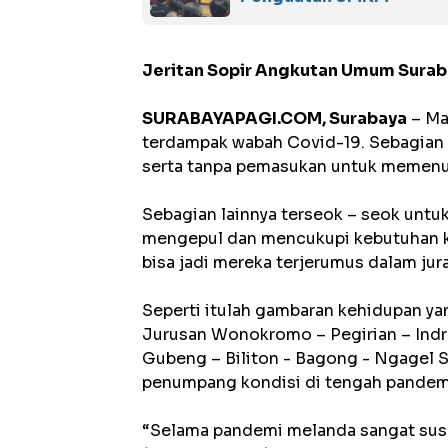
Jeritan Sopir Angkutan Umum Sura
SURABAYAPAGI.COM, Surabaya
– Ma
terdampak wabah Covid-19. Sebagian d
serta tanpa pemasukan untuk memenuhi
Sebagian lainnya terseok – seok unt
mengepul dan mencukupi kebutuhan ke
bisa jadi mereka terjerumus dalam jur
Seperti itulah gambaran kehidupan ya
Jurusan Wonokromo – Pegirian – Indr
Gubeng – Biliton - Bagong - Ngagel 
penumpang kondisi di tengah pandemi
“Selama pandemi melanda sangat susah 