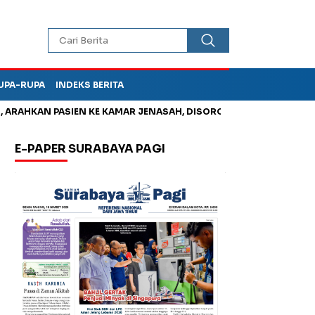
UPA-RUPA
INDEKS BERITA
AN PASIEN KE KAMAR JENASAH, DISOROT
Jadi Otak Mark Up T
E-PAPER SURABAYA PAGI