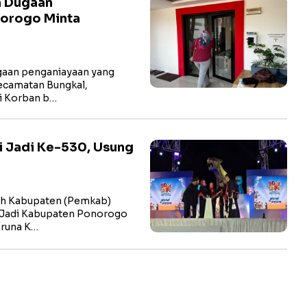
n Dugaan
norogo Minta
aan penganiayaan yang
ecamatan Bungkal,
li Korban b…
i Jadi Ke-530, Usung
h Kabupaten (Pemkab)
 Jadi Kabupaten Ponorogo
Aruna K…