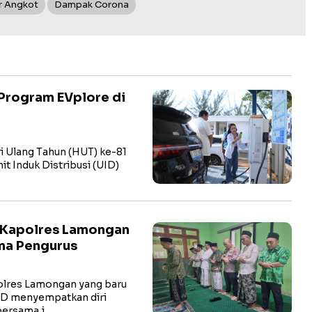
r Angkot
Dampak Corona
Program EVplore di
i Ulang Tahun (HUT) ke-81
t Induk Distribusi (UID)
 Kapolres Lamongan
ma Pengurus
res Lamongan yang baru
hD menyempatkan diri
bersama j…