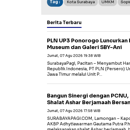
Tag :
Kota Surabaya
UMKM
Sopi
Berita Terbaru
PLN UP3 Ponorogo Luncurkan 
Museum dan Galeri SBY-Ani
Jumat, 07 Agu 2026 19:38 WIB
SurabayaPagi, Pacitan – Menyambut Har
Republik Indonesia, PT PLN (Persero) Uni
Jawa Timur melalui Unit P…
Bangun Sinergi dengan PCNU,
Shalat Ashar Berjamaah Bersa
Jumat, 07 Agu 2026 17:58 WIB
SURABAYAPAGI.COM, Lamongan – Kapol
AKBP Adhytiawarman Gautama Putra P.
melaksanakan shalat Ashar berjamaah, 