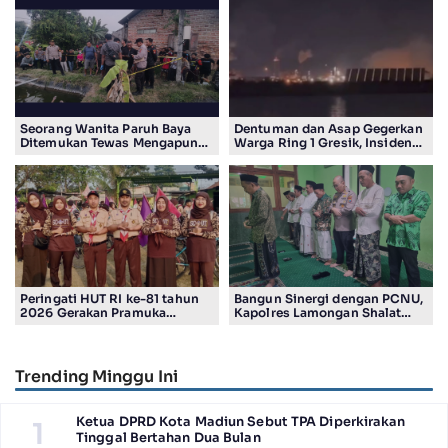
Seorang Wanita Paruh Baya
Dentuman dan Asap Gegerkan
Ditemukan Tewas Mengapung
Warga Ring 1 Gresik, Insiden
di Kolam Ikan Koi
Diduga Terjadi di Smelter PT
Smelting
Peringati HUT RI ke-81 tahun
Bangun Sinergi dengan PCNU,
2026 Gerakan Pramuka
Kapolres Lamongan Shalat
Kwartir Ranting Jabon, Gelar
Ashar Berjamaah Bersama
RALLY HIKING, Trophy bergilir
Pengurus
Camat Jabon
Trending Minggu Ini
Ketua DPRD Kota Madiun Sebut TPA Diperkirakan
1
Tinggal Bertahan Dua Bulan