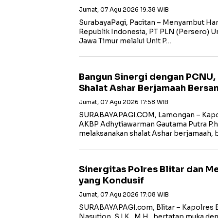
Jumat, 07 Agu 2026 19:38 WIB
SurabayaPagi, Pacitan – Menyambut Har
Republik Indonesia, PT PLN (Persero) Uni
Jawa Timur melalui Unit P…
Bangun Sinergi dengan PCNU,
Shalat Ashar Berjamaah Bersa
Jumat, 07 Agu 2026 17:58 WIB
SURABAYAPAGI.COM, Lamongan – Kapol
AKBP Adhytiawarman Gautama Putra P.
melaksanakan shalat Ashar berjamaah, 
Sinergitas Polres Blitar dan 
yang Kondusif
Jumat, 07 Agu 2026 17:08 WIB
SURABAYAPAGI.com, Blitar – Kapolres B
Nasution, S.I.K., M.H., bertatap muka de