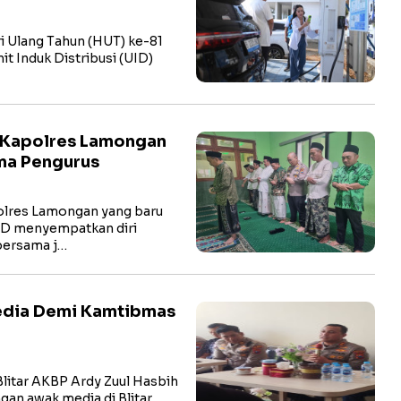
i Ulang Tahun (HUT) ke-81
t Induk Distribusi (UID)
 Kapolres Lamongan
ma Pengurus
res Lamongan yang baru
hD menyempatkan diri
bersama j…
Media Demi Kamtibmas
litar AKBP Ardy Zuul Hasbih
ngan awak media di Blitar