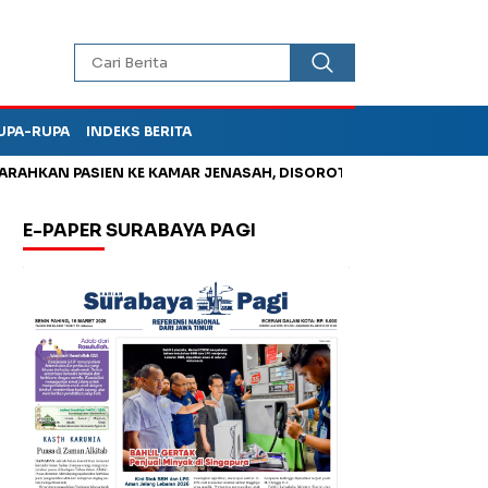
UPA-RUPA
INDEKS BERITA
N PASIEN KE KAMAR JENASAH, DISOROT
Jadi Otak Mark Up Tun
E-PAPER SURABAYA PAGI