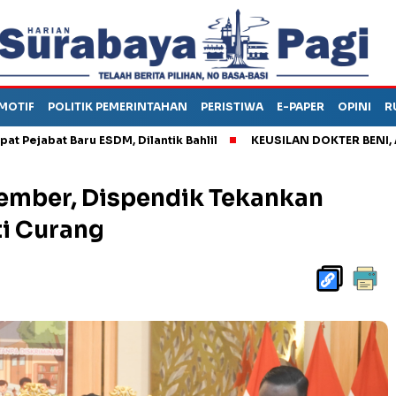
MOTIF
POLITIK PEMERINTAHAN
PERISTIWA
E-PAPER
OPINI
R
t Baru ESDM, Dilantik Bahlil
KEUSILAN DOKTER BENI, ARAHKA
Jember, Dispendik Tekankan
ti Curang