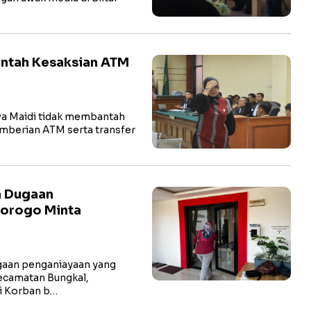
antah Kesaksian ATM
a Maidi tidak membantah
pemberian ATM serta transfer
n Dugaan
norogo Minta
aan penganiayaan yang
ecamatan Bungkal,
li Korban b…