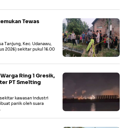
itemukan Tewas
a Tanjung, Kec. Udanawu,
us 2026) sekitar pukul 16.00
arga Ring 1 Gresik,
ter PT Smelting
ekitar kawasan industri
buat panik oleh suara
…