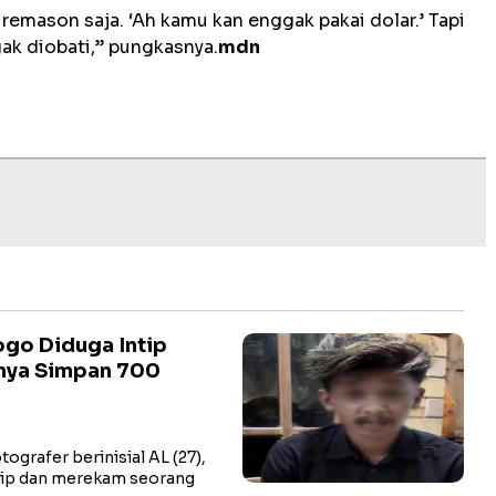
 remason saja. ‘Ah kamu kan enggak pakai dolar.’ Tapi
gak diobati,” pungkasnya.
mdn
go Diduga Intip
lnya Simpan 700
rafer berinisial AL (27),
tip dan merekam seorang