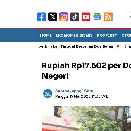
HOME
EKONOMI & BISNIS
PROPERTY
OTO
but TPA Diperkirakan Tinggal Bertahan Dua Bulan
Empat Pejabat
Rupiah Rp17.602 per D
Negeri
Surabayapagi.com
Minggu, 17 Mei 2026 17:36 WIB