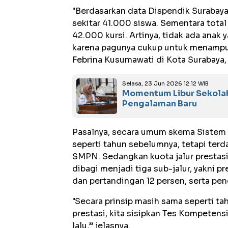
"Berdasarkan data Dispendik Surabaya
sekitar 41.000 siswa. Sementara tot
42.000 kursi. Artinya, tidak ada anak
karena pagunya cukup untuk menampun
Febrina Kusumawati di Kota Surabaya,
Selasa, 23 Jun 2026 12:12 WIB
Momentum Libur Sekolah,
Pengalaman Baru
Pasalnya, secara umum skema Sistem 
seperti tahun sebelumnya, tetapi terd
SMPN. Sedangkan kuota jalur prestas
dibagi menjadi tiga sub-jalur, yakni 
dan pertandingan 12 persen, serta pen
"Secara prinsip masih sama seperti tahu
prestasi, kita sisipkan Tes Kompetens
lalu,” jelasnya.