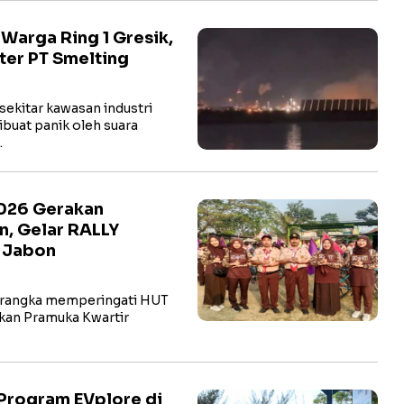
arga Ring 1 Gresik,
ter PT Smelting
ekitar kawasan industri
buat panik oleh suara
…
2026 Gerakan
n, Gelar RALLY
t Jabon
rangka memperingati HUT
kan Pramuka Kwartir
Program EVplore di