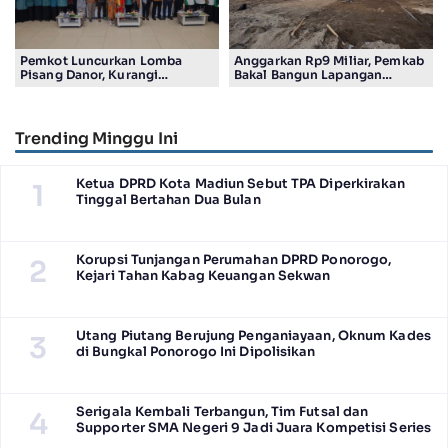
Pemkot Luncurkan Lomba
Anggarkan Rp9 Miliar, Pemkab
Pisang Danor, Kurangi
Bakal Bangun Lapangan
Timbulan Sampah ke TPA
Sepakbola Standar FIFA
Trending Minggu Ini
Ketua DPRD Kota Madiun Sebut TPA Diperkirakan
1
Tinggal Bertahan Dua Bulan
Korupsi Tunjangan Perumahan DPRD Ponorogo,
2
Kejari Tahan Kabag Keuangan Sekwan
Utang Piutang Berujung Penganiayaan, Oknum Kades
3
di Bungkal Ponorogo Ini Dipolisikan
Serigala Kembali Terbangun, Tim Futsal dan
4
Supporter SMA Negeri 9 Jadi Juara Kompetisi Series