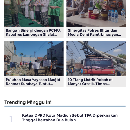
Bangun Sinergi dengan PCNU,
Sinergitas Polres Blitar dan
Kapolres Lamongan Shalat
Media Demi Kamtibmas yang
Ashar Berjamaah Bersama
Kondusif
Pengurus
Puluhan Masa Yayasan Masjid
10 Tiang Listrik Roboh di
Rahmat Surabaya Tuntut
Manyar Gresik, Timpa
Pengembalian Tanah Wakaf di
Kendaraan Proyek dan
Pandigiling
Lumpuhkan Lalu Lintas
Trending Minggu Ini
Ketua DPRD Kota Madiun Sebut TPA Diperkirakan
1
Tinggal Bertahan Dua Bulan