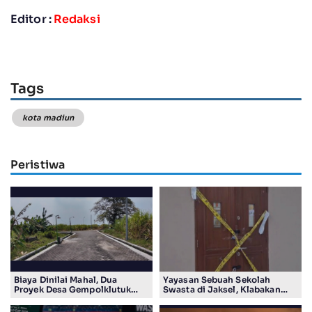
Editor :
Redaksi
Tags
kota madiun
Peristiwa
Biaya Dinilai Mahal, Dua
Yayasan Sebuah Sekolah
Proyek Desa Gempolklutuk
Swasta di Jaksel, Klabakan
Diduga Jadi Ajang Korupsi
Dituding Simpan Senpi