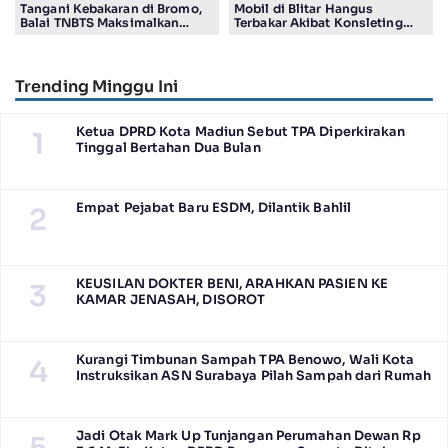
Tangani Kebakaran di Bromo,
Mobil di Blitar Hangus
Balai TNBTS Maksimalkan
Terbakar Akibat Konsleting
‘Drone Water Spray’
Listrik, Kerugian Capai Rp200
Juta Lebih
Trending Minggu Ini
Ketua DPRD Kota Madiun Sebut TPA Diperkirakan
1
Tinggal Bertahan Dua Bulan
Empat Pejabat Baru ESDM, Dilantik Bahlil
2
KEUSILAN DOKTER BENI, ARAHKAN PASIEN KE
3
KAMAR JENASAH, DISOROT
Kurangi Timbunan Sampah TPA Benowo, Wali Kota
4
Instruksikan ASN Surabaya Pilah Sampah dari Rumah
Jadi Otak Mark Up Tunjangan Perumahan Dewan Rp
5