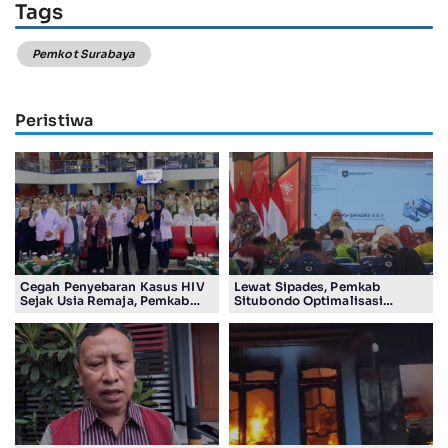
Tags
Pemkot Surabaya
Peristiwa
Cegah Penyebaran Kasus HIV
Lewat Sipades, Pemkab
Sejak Usia Remaja, Pemkab
Situbondo Optimalisasi
Sidoarjo Gencarkan Edukasi
Pengelolaan Aset di 132 Desa
Pelajar