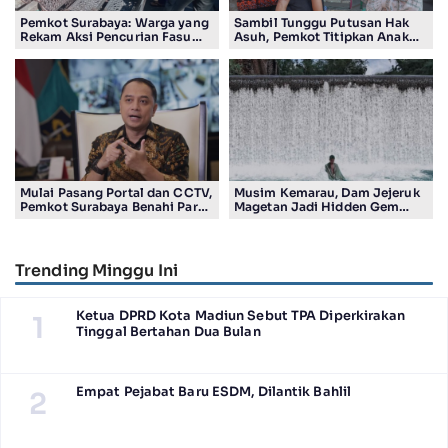
Pemkot Surabaya: Warga yang
Sambil Tunggu Putusan Hak
Rekam Aksi Pencurian Fasum
Asuh, Pemkot Titipkan Anak
Bakal Dapat Insentif Rp300
Pasutri Viral ke Rumah
Ribu
Aman Kota Surabaya
Mulai Pasang Portal dan CCTV,
Musim Kemarau, Dam Jejeruk
Pemkot Surabaya Benahi Parkir
Magetan Jadi Hidden Gem
Makam Keputih
Gratis Bernuansa Alam
Trending Minggu Ini
Ketua DPRD Kota Madiun Sebut TPA Diperkirakan
1
Tinggal Bertahan Dua Bulan
Empat Pejabat Baru ESDM, Dilantik Bahlil
2