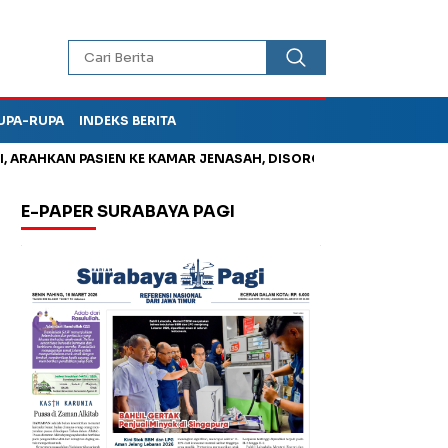
UPA-RUPA
INDEKS BERITA
KAN PASIEN KE KAMAR JENASAH, DISOROT
Jadi Otak Mark Up 
E-PAPER SURABAYA PAGI