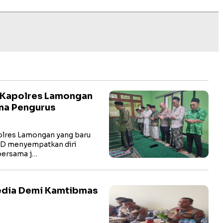
 Kapolres Lamongan
ma Pengurus
res Lamongan yang baru
hD menyempatkan diri
bersama j…
Media Demi Kamtibmas