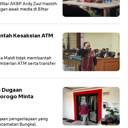
litar AKBP Ardy Zuul Hasbih
ngan awak media di Blitar
antah Kesaksian ATM
a Maidi tidak membantah
pemberian ATM serta transfer
n Dugaan
norogo Minta
aan penganiayaan yang
ecamatan Bungkal,