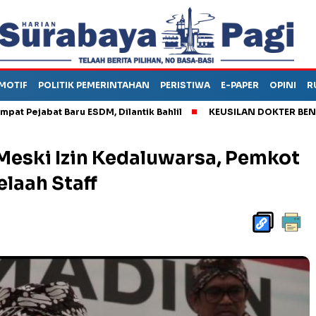
MOTIF
POLITIK PEMERINTAHAN
PERISTIWA
E-PAPER
OPINI
R
abat Baru ESDM, Dilantik Bahlil
KEUSILAN DOKTER BENI, ARAH
Meski Izin Kedaluwarsa, Pemkot
elaah Staff