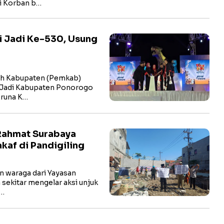
li Korban b…
i Jadi Ke-530, Usung
h Kabupaten (Pemkab)
 Jadi Kabupaten Ponorogo
Aruna K…
Rahmat Surabaya
kaf di Pandigiling
 waraga dari Yayasan
sekitar mengelar aksi unjuk
h…