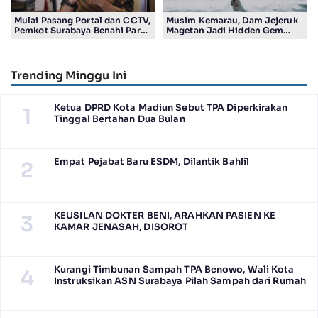
Mulai Pasang Portal dan CCTV,
Musim Kemarau, Dam Jejeruk
Pemkot Surabaya Benahi Parkir
Magetan Jadi Hidden Gem
Makam Keputih
Gratis Bernuansa Alam
Trending Minggu Ini
Ketua DPRD Kota Madiun Sebut TPA Diperkirakan
1
Tinggal Bertahan Dua Bulan
Empat Pejabat Baru ESDM, Dilantik Bahlil
2
KEUSILAN DOKTER BENI, ARAHKAN PASIEN KE
3
KAMAR JENASAH, DISOROT
Kurangi Timbunan Sampah TPA Benowo, Wali Kota
4
Instruksikan ASN Surabaya Pilah Sampah dari Rumah