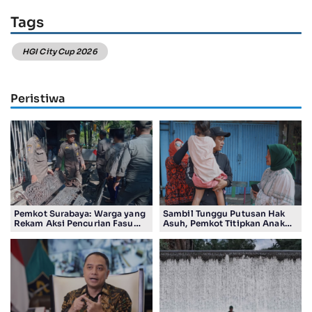
Tags
HGI City Cup 2026
Peristiwa
Pemkot Surabaya: Warga yang
Sambil Tunggu Putusan Hak
Rekam Aksi Pencurian Fasum
Asuh, Pemkot Titipkan Anak
Bakal Dapat Insentif Rp300
Pasutri Viral ke Rumah
Ribu
Aman Kota Surabaya