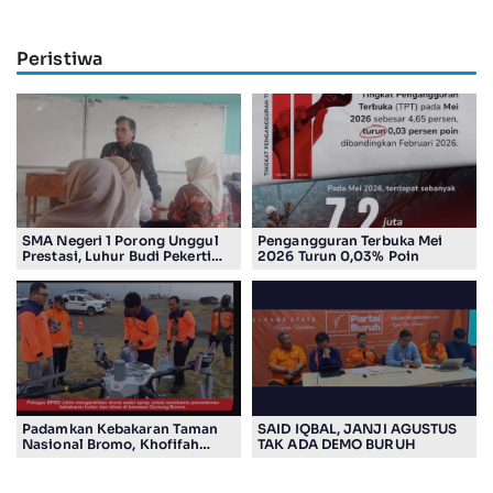
Peristiwa
SMA Negeri 1 Porong Unggul
Pengangguran Terbuka Mei
Prestasi, Luhur Budi Pekerti
2026 Turun 0,03% Poin
Undang Wali Murid dalam
Sosialisasi Program Sekolah
Padamkan Kebakaran Taman
SAID IQBAL, JANJI AGUSTUS
Nasional Bromo, Khofifah
TAK ADA DEMO BURUH
Gunakan Drone