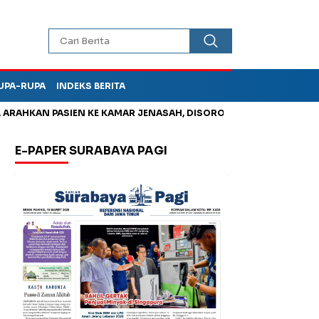
UPA-RUPA
INDEKS BERITA
HKAN PASIEN KE KAMAR JENASAH, DISOROT
Jadi Otak Mark Up
E-PAPER SURABAYA PAGI