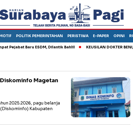
MOTIF
POLITIK PEMERINTAHAN
PERISTIWA
E-PAPER
OPINI
R
jabat Baru ESDM, Dilantik Bahlil
KEUSILAN DOKTER BENI, ARA
t Diskominfo Magetan
un 2025.2026, pagu belanja
a (Diskominfo) Kabupaten