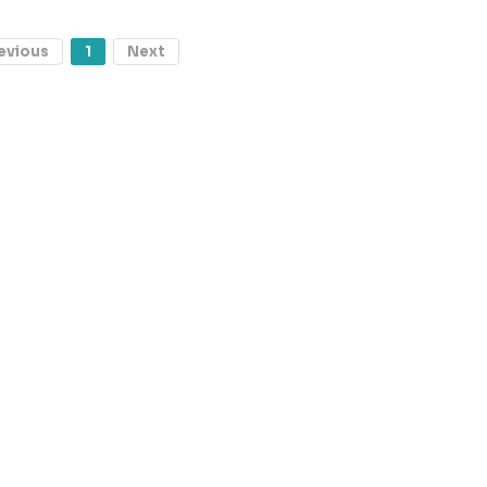
evious
1
Next