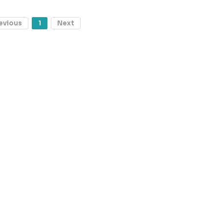
evious
1
Next