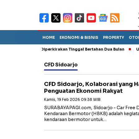
HOME
EKONOMI & BISNIS
PROPERTY
OTO
un Sebut TPA Diperkirakan Tinggal Bertahan Dua Bulan
Utang P
CFD Sidoarjo
CFD Sidoarjo, Kolaborasi yang H
Penguatan Ekonomi Rakyat
Kamis, 19 Feb 2026 09:38 WIB
SURABAYAPAGI.com, Sidoarjo - Car Free D
Kendaraan Bermotor (HBKB) adalah kegiata
kendaraan bermotor untuk…