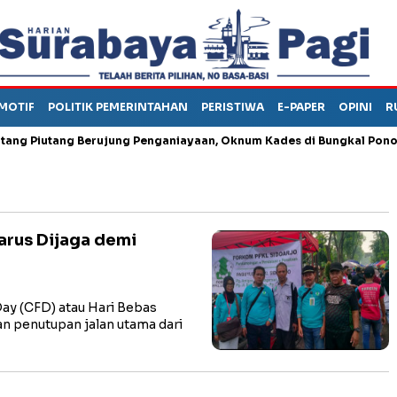
MOTIF
POLITIK PEMERINTAHAN
PERISTIWA
E-PAPER
OPINI
R
iutang Berujung Penganiayaan, Oknum Kades di Bungkal Ponorogo I
arus Dijaga demi
ay (CFD) atau Hari Bebas
n penutupan jalan utama dari