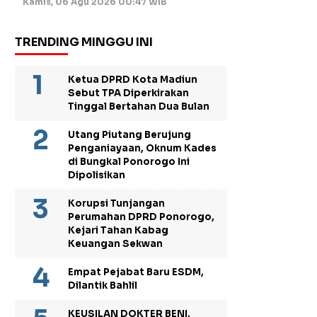
Kamis, 06 Agu 2026 00:47 WIB
TRENDING MINGGU INI
Ketua DPRD Kota Madiun
Sebut TPA Diperkirakan
Tinggal Bertahan Dua Bulan
Utang Piutang Berujung
Penganiayaan, Oknum Kades
di Bungkal Ponorogo Ini
Dipolisikan
Korupsi Tunjangan
Perumahan DPRD Ponorogo,
Kejari Tahan Kabag
Keuangan Sekwan
Empat Pejabat Baru ESDM,
Dilantik Bahlil
KEUSILAN DOKTER BENI,