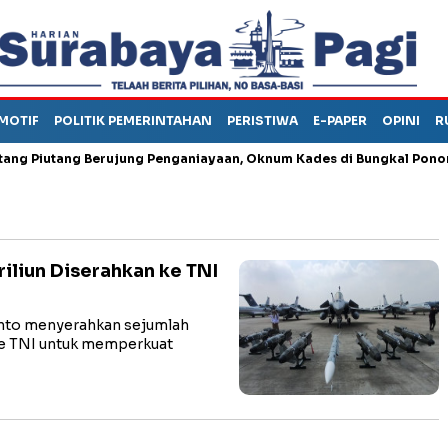
MOTIF
POLITIK PEMERINTAHAN
PERISTIWA
E-PAPER
OPINI
R
iutang Berujung Penganiayaan, Oknum Kades di Bungkal Ponorogo I
iliun Diserahkan ke TNI
nto menyerahkan sejumlah
ke TNI untuk memperkuat