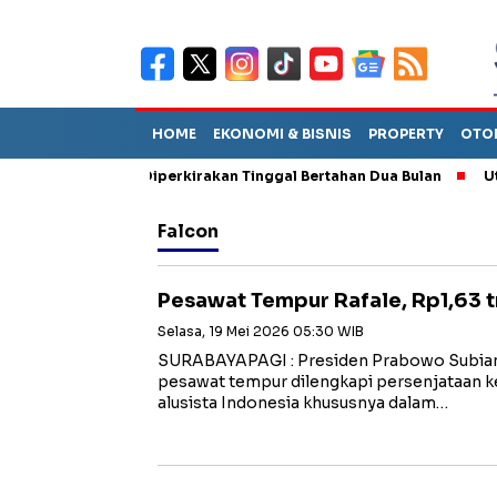
HOME
EKONOMI & BISNIS
PROPERTY
OTO
un Sebut TPA Diperkirakan Tinggal Bertahan Dua Bulan
Utang P
Falcon
Pesawat Tempur Rafale, Rp1,63 tr
Selasa, 19 Mei 2026 05:30 WIB
SURABAYAPAGI : Presiden Prabowo Subia
pesawat tempur dilengkapi persenjataan 
alusista Indonesia khususnya dalam…