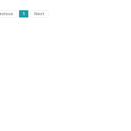
evious
1
Next