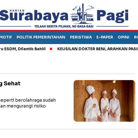
MOTIF
POLITIK PEMERINTAHAN
PERISTIWA
E-PAPER
OPINI
R
, Dilantik Bahlil
KEUSILAN DOKTER BENI, ARAHKAN PASIEN K
g Sehat
seperti berolahraga sudah
an mengurangi risiko