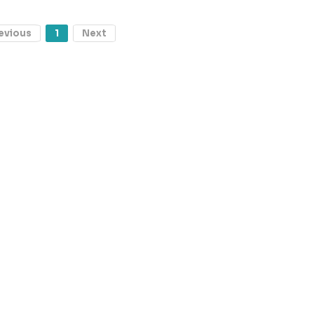
evious
1
Next