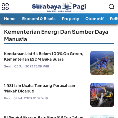
Home
Ekonomi & Bisnis
Property
Otomotif
Poli
Kementerian Energi Dan Sumber Daya
Manusia
Kendaraan Listrik Belum 100% Go Green,
Kementerian ESDM Buka Suara
Senin, 05 Jun 2023 15:09 WIB
1.981 Izin Usaha Tambang Perusahaan
'Nakal' Dicabut!
Rabu, 01 Feb 2023 12:02 WIB
RI Genjot Ekspor Batu Bara 518 Ton Tahun