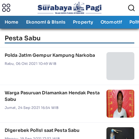
Home
Ekonomi & Bisnis
Property
Otomotif
Poli
Pesta Sabu
Polda Jatim Gempur Kampung Narkoba
Rabu, 06 Okt 2021 10:49 WIB
Warga Pasuruan Diamankan Hendak Pesta
Sabu
Jumat, 24 Sep 2021 16:54 WIB
Digerebek Polisi saat Pesta Sabu
Minggu, 19 Sep 2021 17:32 WIB