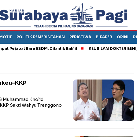
MOTIF
POLITIK PEMERINTAHAN
PERISTIWA
E-PAPER
OPINI
R
abat Baru ESDM, Dilantik Bahlil
KEUSILAN DOKTER BENI, ARAH
enkeu-KKP
KS Muhammad Kholid
 KKP Sakti Wahyu Trenggono