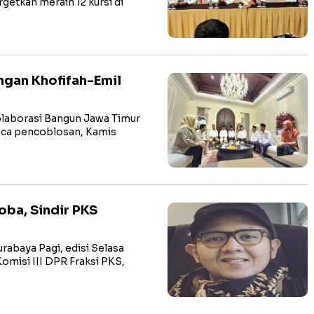
getkan meraih 12 kursi di
ngan Khofifah-Emil
olaborasi Bangun Jawa Timur
sca pencoblosan, Kamis
oba, Sindir PKS
abaya Pagi, edisi Selasa
omisi III DPR Fraksi PKS,