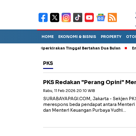
HOME
EKONOMI & BISNIS
PROPERTY
OTO
 Sebut TPA Diperkirakan Tinggal Bertahan Dua Bulan
Empat Pej
PKS
PKS Redakan "Perang Opini" M
Rabu, 11 Feb 2026 20:10 WIB
SURABAYAPAGI.COM, Jakarta - Sekjen P
merespons beda pendapat antara Menteri
dan Menteri Keuangan Purbaya Yudhi…