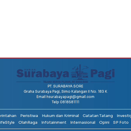
PT. SURABAYA SORE
Graha Surabaya Pagi, Simo Kalangan II No. 183 K
Email
hsurabayapagi@gmail.com
Telp 0818581111
erintahan
Peristiwa
Hukum dan Kriminal
Catatan Tatang
Investi
ifeStyle
OlahRaga
Infotainment
Internasional
Opini
SP Foto