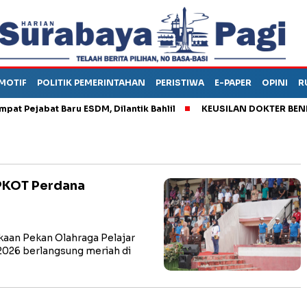
MOTIF
POLITIK PEMERINTAHAN
PERISTIWA
E-PAPER
OPINI
R
ejabat Baru ESDM, Dilantik Bahlil
KEUSILAN DOKTER BENI, AR
PKOT Perdana
an Pekan Olahraga Pelajar
026 berlangsung meriah di