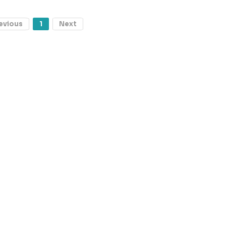
evious
1
Next