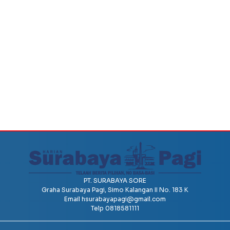
PT. SURABAYA SORE
Graha Surabaya Pagi, Simo Kalangan II No. 183 K
Email
hsurabayapagi@gmail.com
Telp 0818581111