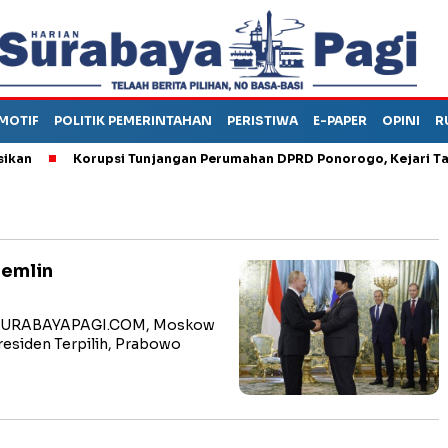
MOTIF
POLITIK PEMERINTAHAN
PERISTIWA
E-PAPER
OPINI
R
n
Korupsi Tunjangan Perumahan DPRD Ponorogo, Kejari Taha
remlin
RI SURABAYAPAGI.COM, Moskow
residen Terpilih, Prabowo