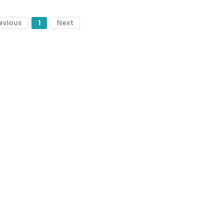
evious
1
Next