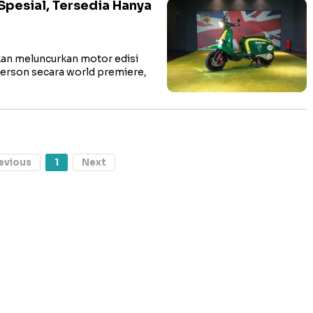
Spesial, Tersedia Hanya
an meluncurkan motor edisi
derson secara world premiere,
evious
1
Next