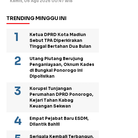
Kamis, 06 Agu 2026 00:47 WIB
TRENDING MINGGU INI
Ketua DPRD Kota Madiun
Sebut TPA Diperkirakan
Tinggal Bertahan Dua Bulan
Utang Piutang Berujung
Penganiayaan, Oknum Kades
di Bungkal Ponorogo Ini
Dipolisikan
Korupsi Tunjangan
Perumahan DPRD Ponorogo,
Kejari Tahan Kabag
Keuangan Sekwan
Empat Pejabat Baru ESDM,
Dilantik Bahlil
Serigala Kembali Terbangun,