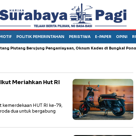
MOTIF
POLITIK PEMERINTAHAN
PERISTIWA
E-PAPER
OPINI
R
iutang Berujung Penganiayaan, Oknum Kades di Bungkal Ponorogo I
Ikut Meriahkan Hut RI
 kemerdekaan HUT RI ke-79,
roda dua untuk bergabung