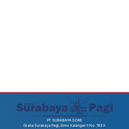
PT. SURABAYA SORE
Graha Surabaya Pagi, Simo Kalangan II No. 183 K