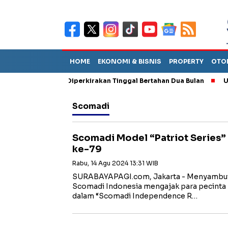
HOME
EKONOMI & BISNIS
PROPERTY
OTO
un Sebut TPA Diperkirakan Tinggal Bertahan Dua Bulan
Utang P
Scomadi
Scomadi Model “Patriot Series” 
ke-79
Rabu, 14 Agu 2024 13:31 WIB
SURABAYAPAGI.com, Jakarta - Menyambut
Scomadi Indonesia mengajak para pecinta 
dalam “Scomadi Independence R…