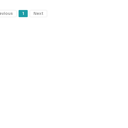
evious
1
Next