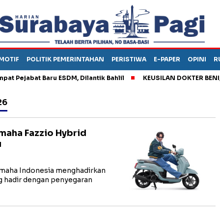
MOTIF
POLITIK PEMERINTAHAN
PERISTIWA
E-PAPER
OPINI
R
jabat Baru ESDM, Dilantik Bahlil
KEUSILAN DOKTER BENI, ARA
26
amaha Fazzio Hybrid
u
amaha Indonesia menghadirkan
ng hadir dengan penyegaran