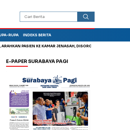
UPA-RUPA
INDEKS BERITA
HKAN PASIEN KE KAMAR JENASAH, DISOROT
Jadi Otak Mark Up
E-PAPER SURABAYA PAGI