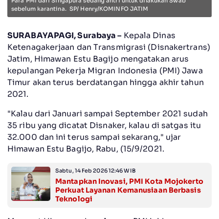
Para PMI dari Singapura sedang antri untuk dilakukan Swab
sebelum karantina. SP/ Henry/KOMINFO JATIM
SURABAYAPAGI, Surabaya –
Kepala Dinas
Ketenagakerjaan dan Transmigrasi (Disnakertrans)
Jatim, Himawan Estu Bagijo mengatakan arus
kepulangan Pekerja Migran Indonesia (PMI) Jawa
Timur akan terus berdatangan hingga akhir tahun
2021.
"Kalau dari Januari sampai September 2021 sudah
35 ribu yang dicatat Disnaker, kalau di satgas itu
32.000 dan ini terus sampai sekarang," ujar
Himawan Estu Bagijo, Rabu, (15/9/2021.
Sabtu, 14 Feb 2026 12:46 WIB
Mantapkan Inovasi, PMI Kota Mojokerto
Perkuat Layanan Kemanusiaan Berbasis
Teknologi