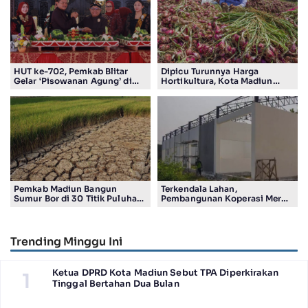
HUT ke-702, Pemkab Blitar
Dipicu Turunnya Harga
Gelar ‘Pisowanan Agung’ di
Hortikultura, Kota Madiun
Pendopo Ronggo Hadi Negoro
Alami Deflasi 0,12 Persen
Pemkab Madiun Bangun
Terkendala Lahan,
Sumur Bor di 30 Titik Puluhan
Pembangunan Koperasi Merah
Desa Terancam Kekeringan
Putih di Madiun Baru Ada 4
Gerai
Trending Minggu Ini
Ketua DPRD Kota Madiun Sebut TPA Diperkirakan
1
Tinggal Bertahan Dua Bulan