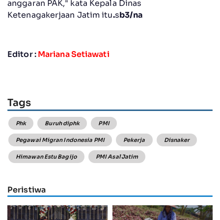
anggaran PAK," kata Kepala Dinas
Ketenagakerjaan Jatim itu
.
s
b3/na
Editor :
Mariana Setiawati
Tags
Phk
Buruh diphk
PMI
Pegawai Migran Indonesia PMI
Pekerja
Disnaker
Himawan Estu Bagijo
PMI Asal Jatim
Peristiwa