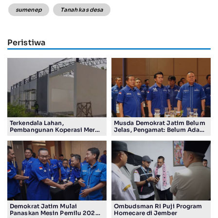
sumenep
Tanah kas desa
Peristiwa
Terkendala Lahan,
Musda Demokrat Jatim Belum
Pembangunan Koperasi Merah
Jelas, Pengamat: Belum Ada
Putih di Madiun Baru Ada 4
Jaminan Pengurus Saat Ini
Gerai
Aman dari Evaluasi DPP
Demokrat Jatim Mulai
Ombudsman RI Puji Program
Panaskan Mesin Pemilu 2029,
Homecare di Jember