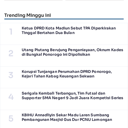
Struktur Partai hingga Anak
Ranting Jadi Prioritas
Trending Minggu Ini
Ketua DPRD Kota Madiun Sebut TPA Diperkirakan
1
Tinggal Bertahan Dua Bulan
Utang Piutang Berujung Penganiayaan, Oknum Kades
2
di Bungkal Ponorogo Ini Dipolisikan
Korupsi Tunjangan Perumahan DPRD Ponorogo,
3
Kejari Tahan Kabag Keuangan Sekwan
Serigala Kembali Terbangun, Tim Futsal dan
4
Supporter SMA Negeri 9 Jadi Juara Kompetisi Series
KBIHU Annadliyin Sekar Madu Laren Sumbang
5
Pembangunan Masjid Gus Dur PCNU Lamongan