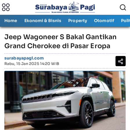
Home
Ekonomi & Bisnis
Property
Otomotif
Poli
Jeep Wagoneer S Bakal Gantikan
Grand Cherokee di Pasar Eropa
surabayapagi.com
Rabu, 15 Jan 2025 14:20 WIB