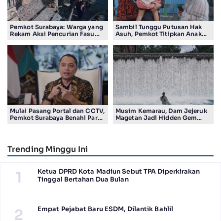
Pemkot Surabaya: Warga yang
Sambil Tunggu Putusan Hak
Rekam Aksi Pencurian Fasum
Asuh, Pemkot Titipkan Anak
Bakal Dapat Insentif Rp300
Pasutri Viral ke Rumah
Ribu
Aman Kota Surabaya
Mulai Pasang Portal dan CCTV,
Musim Kemarau, Dam Jejeruk
Pemkot Surabaya Benahi Parkir
Magetan Jadi Hidden Gem
Makam Keputih
Gratis Bernuansa Alam
Trending Minggu Ini
Ketua DPRD Kota Madiun Sebut TPA Diperkirakan
1
Tinggal Bertahan Dua Bulan
Empat Pejabat Baru ESDM, Dilantik Bahlil
2