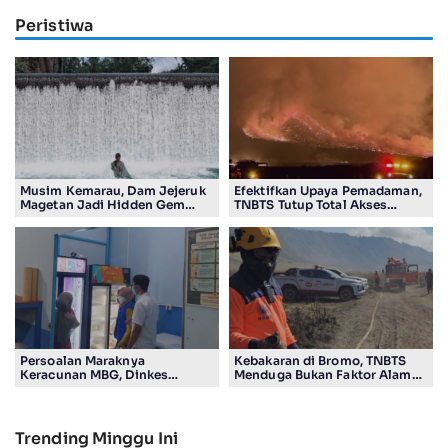
Peristiwa
Musim Kemarau, Dam Jejeruk
Efektifkan Upaya Pemadaman,
Magetan Jadi Hidden Gem
TNBTS Tutup Total Akses
Gratis Bernuansa Alam
Wisata Kawasan Gunung
Bromo
Persoalan Maraknya
Kebakaran di Bromo, TNBTS
Keracunan MBG, Dinkes
Menduga Bukan Faktor Alam
Tulungagung Temukan
Tapi Aktivitas Manusia
Pelanggaran SOP
Trending Minggu Ini