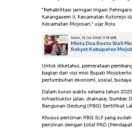
"Rehabilitasi jaringan Irigasi Pehngar
Karangasem II, Kecamatan Kutorejo da
Kecamatan Mojosari," ujar Rois.
Senin, 13 Jul 2026 11:19 WIB
Minta Doa Restu Wali Mu
Rakyat Kabupaten Mojo
Untuk diketahui, pemerataan pembangu
bagian dari visi misi Bupati Mojoke
pertumbuhan ekonomi, sosial, budaya 
Dalam kurun waktu selama tahun 20
infrastruktur jalan, drainase, Sumber 
Bangunan Gedung (PBG) Sertifikat Laik
Khusus perizinan PBG SLF yang sudah 
perizinan dengan total PAD (Pendapat