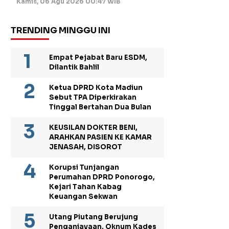
Kamis, 06 Agu 2026 00:47 WIB
TRENDING MINGGU INI
Empat Pejabat Baru ESDM,
Dilantik Bahlil
Ketua DPRD Kota Madiun
Sebut TPA Diperkirakan
Tinggal Bertahan Dua Bulan
KEUSILAN DOKTER BENI,
ARAHKAN PASIEN KE KAMAR
JENASAH, DISOROT
Korupsi Tunjangan
Perumahan DPRD Ponorogo,
Kejari Tahan Kabag
Keuangan Sekwan
Utang Piutang Berujung
Penganiayaan, Oknum Kades