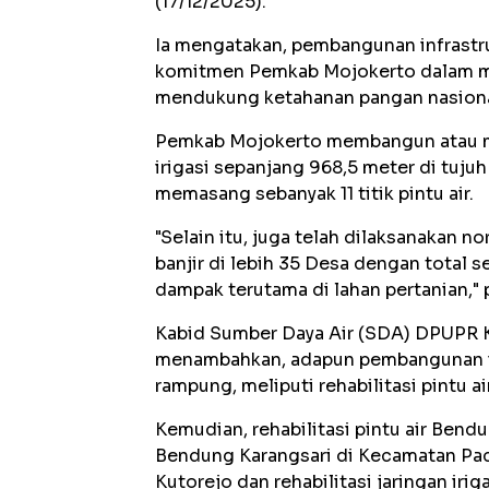
(17/12/2025).
Ia mengatakan, pembangunan infrastru
komitmen Pemkab Mojokerto dalam me
mendukung ketahanan pangan nasiona
Pemkab Mojokerto membangun atau mer
irigasi sepanjang 968,5 meter di tuju
memasang sebanyak 11 titik pintu air.
"Selain itu, juga telah dilaksanakan no
banjir di lebih 35 Desa dengan total
dampak terutama di lahan pertanian," 
Kabid Sumber Daya Air (SDA) DPUPR K
menambahkan, adapun pembangunan inf
rampung, meliputi rehabilitasi pintu
Kemudian, rehabilitasi pintu air Bend
Bendung Karangsari di Kecamatan Pa
Kutorejo dan rehabilitasi jaringan iri