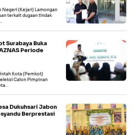
Negeri (Kejari) Lamongan
n terkait dugaan tindak
…
kot Surabaya Buka
BAZNAS Periode
ntah Kota (Pemkot)
eleksi Calon Pimpinan
ota…
esa Dukuhsari Jabon
osyandu Berprestasi