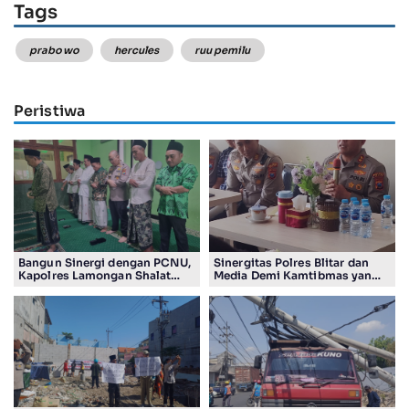
Tags
prabowo
hercules
ruu pemilu
Peristiwa
Bangun Sinergi dengan PCNU,
Sinergitas Polres Blitar dan
Kapolres Lamongan Shalat
Media Demi Kamtibmas yang
Ashar Berjamaah Bersama
Kondusif
Pengurus