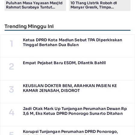
Puluhan Masa Yayasan Masjid
10 Tiang Listrik Roboh di
Rahmat Surabaya Tuntut
Manyar Gresik, Timpa
Pengembalian Tanah Wakaf di
Kendaraan Proyek dan
Pandigiling
Lumpuhkan Lalu Lintas
Trending Minggu Ini
Ketua DPRD Kota Madiun Sebut TPA Diperkirakan
1
Tinggal Bertahan Dua Bulan
Empat Pejabat Baru ESDM, Dilantik Bahlil
2
KEUSILAN DOKTER BENI, ARAHKAN PASIEN KE
3
KAMAR JENASAH, DISOROT
Jadi Otak Mark Up Tunjangan Perumahan Dewan Rp
4
3,6 M, Eks Ketua DPRD Ponorogo Sunarto Ditahan
Korupsi Tunjangan Perumahan DPRD Ponorogo,