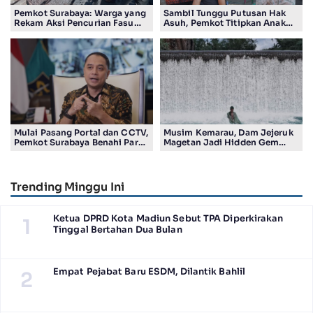
Pemkot Surabaya: Warga yang
Sambil Tunggu Putusan Hak
Rekam Aksi Pencurian Fasum
Asuh, Pemkot Titipkan Anak
Bakal Dapat Insentif Rp300
Pasutri Viral ke Rumah
Ribu
Aman Kota Surabaya
Mulai Pasang Portal dan CCTV,
Musim Kemarau, Dam Jejeruk
Pemkot Surabaya Benahi Parkir
Magetan Jadi Hidden Gem
Makam Keputih
Gratis Bernuansa Alam
Trending Minggu Ini
Ketua DPRD Kota Madiun Sebut TPA Diperkirakan
1
Tinggal Bertahan Dua Bulan
Empat Pejabat Baru ESDM, Dilantik Bahlil
2