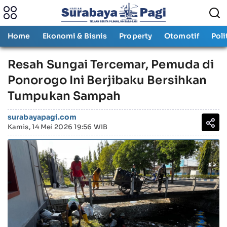
Home
Ekonomi & Bisnis
Property
Otomotif
Poli
Resah Sungai Tercemar, Pemuda di
Ponorogo Ini Berjibaku Bersihkan
Tumpukan Sampah
surabayapagi.com
Kamis, 14 Mei 2026 19:56 WIB