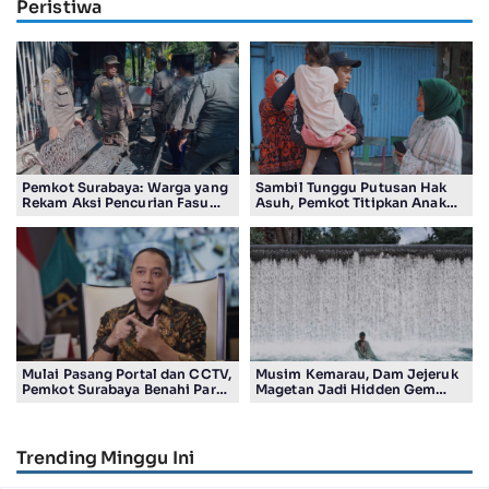
Peristiwa
Pemkot Surabaya: Warga yang
Sambil Tunggu Putusan Hak
Rekam Aksi Pencurian Fasum
Asuh, Pemkot Titipkan Anak
Bakal Dapat Insentif Rp300
Pasutri Viral ke Rumah
Ribu
Aman Kota Surabaya
Mulai Pasang Portal dan CCTV,
Musim Kemarau, Dam Jejeruk
Pemkot Surabaya Benahi Parkir
Magetan Jadi Hidden Gem
Makam Keputih
Gratis Bernuansa Alam
Trending Minggu Ini