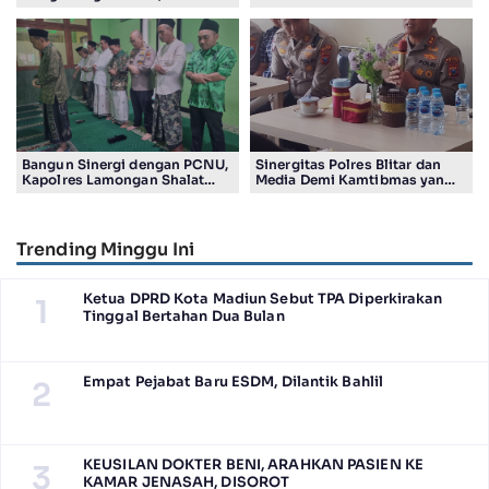
Diduga Terjadi di Smelter PT
Kwartir Ranting Jabon, Gelar
Smelting
RALLY HIKING, Trophy bergilir
Camat Jabon
Bangun Sinergi dengan PCNU,
Sinergitas Polres Blitar dan
Kapolres Lamongan Shalat
Media Demi Kamtibmas yang
Ashar Berjamaah Bersama
Kondusif
Pengurus
Trending Minggu Ini
Ketua DPRD Kota Madiun Sebut TPA Diperkirakan
1
Tinggal Bertahan Dua Bulan
Empat Pejabat Baru ESDM, Dilantik Bahlil
2
KEUSILAN DOKTER BENI, ARAHKAN PASIEN KE
3
KAMAR JENASAH, DISOROT