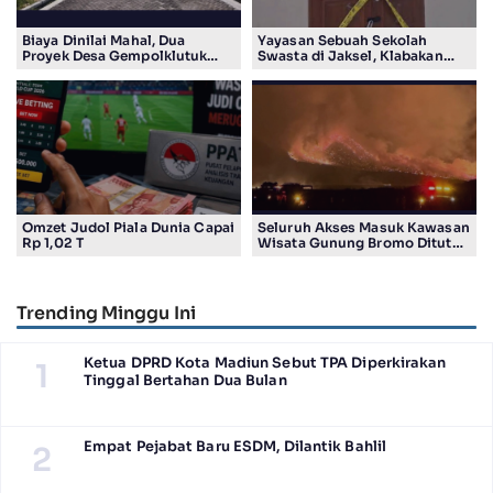
Biaya Dinilai Mahal, Dua
Yayasan Sebuah Sekolah
Proyek Desa Gempolklutuk
Swasta di Jaksel, Klabakan
Diduga Jadi Ajang Korupsi
Dituding Simpan Senpi
Omzet Judol Piala Dunia Capai
Seluruh Akses Masuk Kawasan
Rp 1,02 T
Wisata Gunung Bromo Ditutup
Total
Trending Minggu Ini
Ketua DPRD Kota Madiun Sebut TPA Diperkirakan
1
Tinggal Bertahan Dua Bulan
Empat Pejabat Baru ESDM, Dilantik Bahlil
2