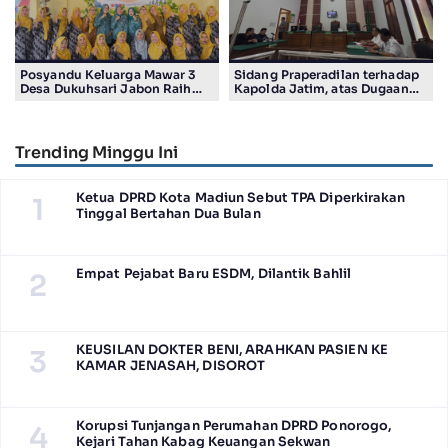
Posyandu Keluarga Mawar 3
Sidang Praperadilan terhadap
Desa Dukuhsari Jabon Raih
Kapolda Jatim, atas Dugaan
Juara Harapan 1 Lomba
Salah Tahan Pimred Surabaya
Posyandu Berprestasi Tingkat
Pagi Raditya M. Khadaffi
Jawa Timur 2026
Trending Minggu Ini
Ketua DPRD Kota Madiun Sebut TPA Diperkirakan
1
Tinggal Bertahan Dua Bulan
Empat Pejabat Baru ESDM, Dilantik Bahlil
2
KEUSILAN DOKTER BENI, ARAHKAN PASIEN KE
3
KAMAR JENASAH, DISOROT
Korupsi Tunjangan Perumahan DPRD Ponorogo,
4
Kejari Tahan Kabag Keuangan Sekwan