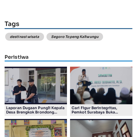
Tags
destinasi wisata
Segoro Topeng Kaliwungu
Peristiwa
Laporan Dugaan Pungli Kepala
Cari Figur Berintegritas,
Desa Brengkok Brondong
Pemkot Surabaya Buka
Resmi Diterima Kejari
Pendaftaran Calon Pimpinan
Lamongan
BAZNAS Periode 2026–2031