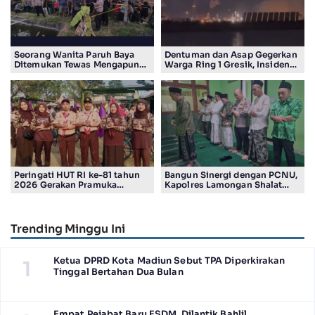
Seorang Wanita Paruh Baya
Dentuman dan Asap Gegerkan
Ditemukan Tewas Mengapung
Warga Ring 1 Gresik, Insiden
di Kolam Ikan Koi
Diduga Terjadi di Smelter PT
Smelting
Peringati HUT RI ke-81 tahun
Bangun Sinergi dengan PCNU,
2026 Gerakan Pramuka
Kapolres Lamongan Shalat
Kwartir Ranting Jabon, Gelar
Ashar Berjamaah Bersama
RALLY HIKING, Trophy bergilir
Pengurus
Camat Jabon
Trending Minggu Ini
Ketua DPRD Kota Madiun Sebut TPA Diperkirakan
1
Tinggal Bertahan Dua Bulan
Empat Pejabat Baru ESDM, Dilantik Bahlil