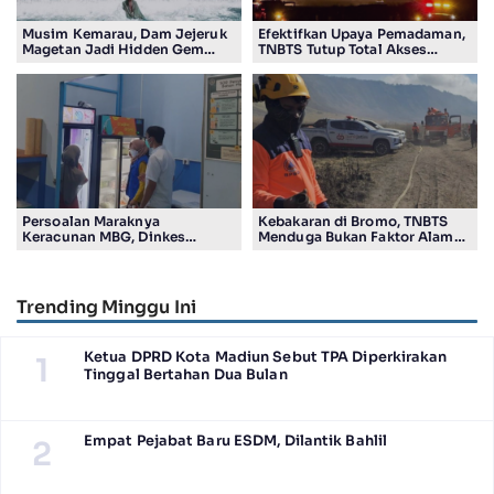
Musim Kemarau, Dam Jejeruk
Efektifkan Upaya Pemadaman,
Magetan Jadi Hidden Gem
TNBTS Tutup Total Akses
Gratis Bernuansa Alam
Wisata Kawasan Gunung
Bromo
Persoalan Maraknya
Kebakaran di Bromo, TNBTS
Keracunan MBG, Dinkes
Menduga Bukan Faktor Alam
Tulungagung Temukan
Tapi Aktivitas Manusia
Pelanggaran SOP
Trending Minggu Ini
Ketua DPRD Kota Madiun Sebut TPA Diperkirakan
1
Tinggal Bertahan Dua Bulan
Empat Pejabat Baru ESDM, Dilantik Bahlil
2