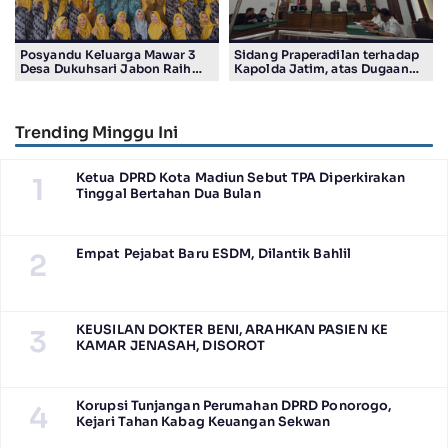
Posyandu Keluarga Mawar 3
Sidang Praperadilan terhadap
Desa Dukuhsari Jabon Raih
Kapolda Jatim, atas Dugaan
Juara Harapan 1 Lomba
Salah Tahan Pimred Surabaya
Posyandu Berprestasi Tingkat
Pagi Raditya M. Khadaffi
Jawa Timur 2026
Trending Minggu Ini
Ketua DPRD Kota Madiun Sebut TPA Diperkirakan
1
Tinggal Bertahan Dua Bulan
Empat Pejabat Baru ESDM, Dilantik Bahlil
2
KEUSILAN DOKTER BENI, ARAHKAN PASIEN KE
3
KAMAR JENASAH, DISOROT
Korupsi Tunjangan Perumahan DPRD Ponorogo,
4
Kejari Tahan Kabag Keuangan Sekwan