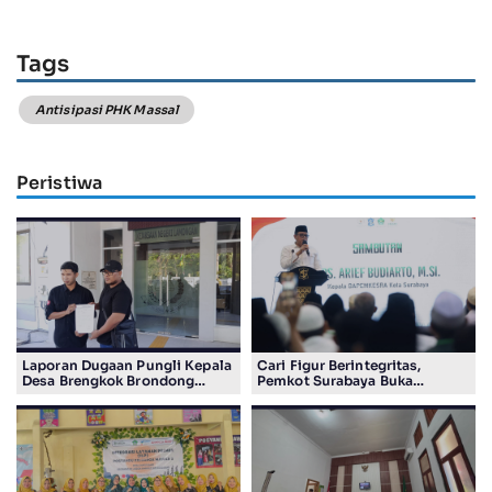
Tags
Antisipasi PHK Massal
Peristiwa
Laporan Dugaan Pungli Kepala
Cari Figur Berintegritas,
Desa Brengkok Brondong
Pemkot Surabaya Buka
Resmi Diterima Kejari
Pendaftaran Calon Pimpinan
Lamongan
BAZNAS Periode 2026–2031