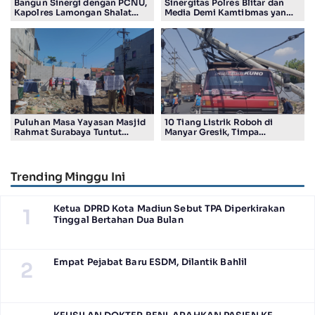
Bangun Sinergi dengan PCNU,
Sinergitas Polres Blitar dan
Kapolres Lamongan Shalat
Media Demi Kamtibmas yang
Ashar Berjamaah Bersama
Kondusif
Pengurus
Puluhan Masa Yayasan Masjid
10 Tiang Listrik Roboh di
Rahmat Surabaya Tuntut
Manyar Gresik, Timpa
Pengembalian Tanah Wakaf di
Kendaraan Proyek dan
Pandigiling
Lumpuhkan Lalu Lintas
Trending Minggu Ini
Ketua DPRD Kota Madiun Sebut TPA Diperkirakan
1
Tinggal Bertahan Dua Bulan
Empat Pejabat Baru ESDM, Dilantik Bahlil
2