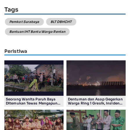
Tags
Pemkot Surabaya
BLT DBHCHT
Bantuan IHT Bantu Warga Rentan
Peristiwa
Seorang Wanita Paruh Baya
Dentuman dan Asap Gegerkan
Ditemukan Tewas Mengapung
Warga Ring 1 Gresik, Insiden
di Kolam Ikan Koi
Diduga Terjadi di Smelter PT
Smelting