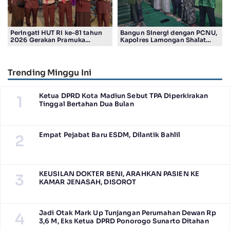
Peringati HUT RI ke-81 tahun
Bangun Sinergi dengan PCNU,
2026 Gerakan Pramuka
Kapolres Lamongan Shalat
Kwartir Ranting Jabon, Gelar
Ashar Berjamaah Bersama
RALLY HIKING, Trophy bergilir
Pengurus
Camat Jabon
Trending Minggu Ini
Ketua DPRD Kota Madiun Sebut TPA Diperkirakan
1
Tinggal Bertahan Dua Bulan
Empat Pejabat Baru ESDM, Dilantik Bahlil
2
KEUSILAN DOKTER BENI, ARAHKAN PASIEN KE
3
KAMAR JENASAH, DISOROT
Jadi Otak Mark Up Tunjangan Perumahan Dewan Rp
4
3,6 M, Eks Ketua DPRD Ponorogo Sunarto Ditahan