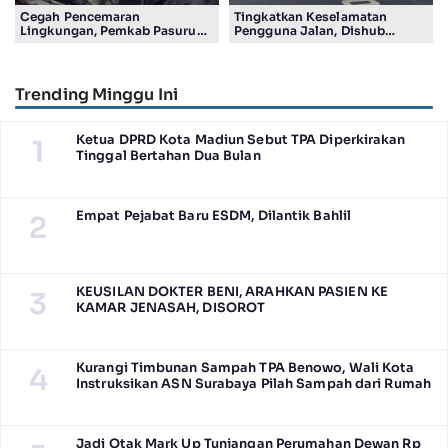
Cegah Pencemaran
Tingkatkan Keselamatan
Lingkungan, Pemkab Pasuruan
Pengguna Jalan, Dishub
Optimalkan Pengolahan Air
Tulungagung Usul 40 PJU di
Lindi TPA Wonokerto
Jalur IJD
Trending Minggu Ini
Ketua DPRD Kota Madiun Sebut TPA Diperkirakan
1
Tinggal Bertahan Dua Bulan
Empat Pejabat Baru ESDM, Dilantik Bahlil
2
KEUSILAN DOKTER BENI, ARAHKAN PASIEN KE
3
KAMAR JENASAH, DISOROT
Kurangi Timbunan Sampah TPA Benowo, Wali Kota
4
Instruksikan ASN Surabaya Pilah Sampah dari Rumah
Jadi Otak Mark Up Tunjangan Perumahan Dewan Rp