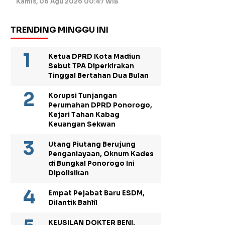
Kamis, 06 Agu 2026 00:47 WIB
TRENDING MINGGU INI
Ketua DPRD Kota Madiun
Sebut TPA Diperkirakan
Tinggal Bertahan Dua Bulan
Korupsi Tunjangan
Perumahan DPRD Ponorogo,
Kejari Tahan Kabag
Keuangan Sekwan
Utang Piutang Berujung
Penganiayaan, Oknum Kades
di Bungkal Ponorogo Ini
Dipolisikan
Empat Pejabat Baru ESDM,
Dilantik Bahlil
KEUSILAN DOKTER BENI,