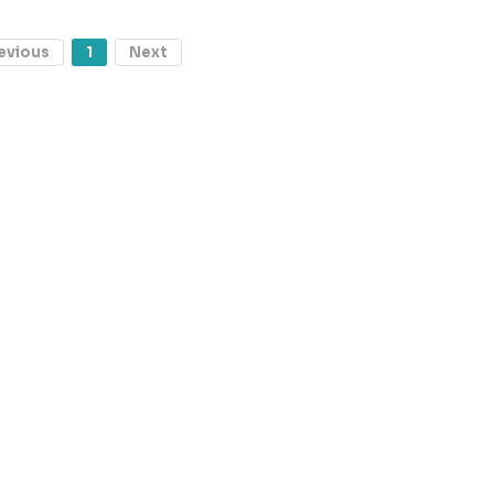
evious
1
Next