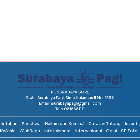
PT. SURABAYA SORE
Graha Surabaya Pagi, Simo Kalangan II No. 183 K
Email
hsurabayapagi@gmail.com
Telp 0818581111
erintahan
Peristiwa
Hukum dan Kriminal
Catatan Tatang
Investi
ifeStyle
OlahRaga
Infotainment
Internasional
Opini
SP Foto