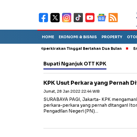
HOME
EKONOMI & BISNIS
PROPERTY
OTO
n Sebut TPA Diperkirakan Tinggal Bertahan Dua Bulan
Empat Pe
Bupati Nganjuk OTT KPK
KPK Usut Perkara yang Pernah Di
Jumat, 28 Jan 2022 22:44 WIB
SURABAYA PAGI, Jakarta- KPK mengamank
perkara-perkara yang pernah ditangani Itong
Pengadilan Negeri (PN)…