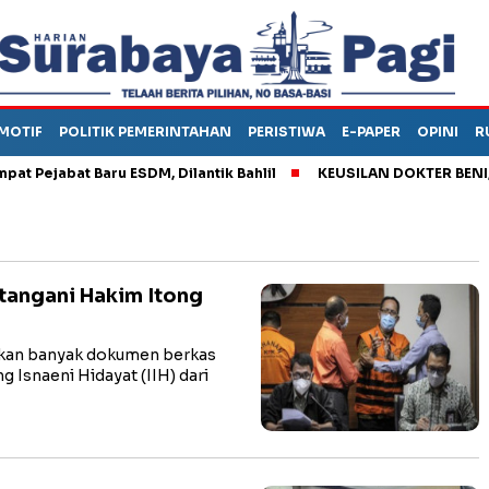
MOTIF
POLITIK PEMERINTAHAN
PERISTIWA
E-PAPER
OPINI
R
jabat Baru ESDM, Dilantik Bahlil
KEUSILAN DOKTER BENI, ARA
tangani Hakim Itong
an banyak dokumen berkas
 Isnaeni Hidayat (IIH) dari