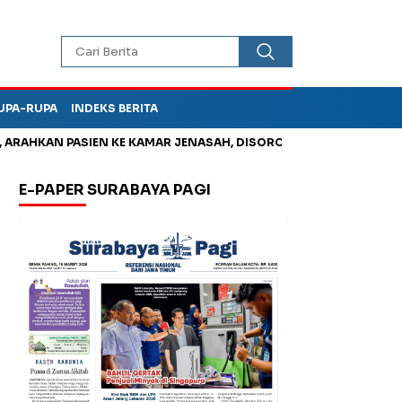
UPA-RUPA
INDEKS BERITA
HKAN PASIEN KE KAMAR JENASAH, DISOROT
Jadi Otak Mark Up 
E-PAPER SURABAYA PAGI