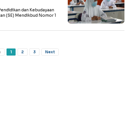
endidikan dan Kebudayaan
ran (SE) Mendikbud Nomor 1
s
1
2
3
Next