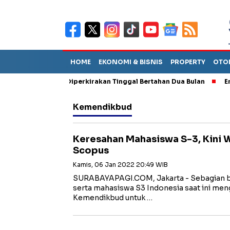
HOME
EKONOMI & BISNIS
PROPERTY
OTO
n Sebut TPA Diperkirakan Tinggal Bertahan Dua Bulan
Empat Pe
Kemendikbud
Keresahan Mahasiswa S-3, Kini Wa
Scopus
Kamis, 06 Jan 2022 20:49 WIB
SURABAYAPAGI.COM, Jakarta - Sebagian be
serta mahasiswa S3 Indonesia saat ini men
Kemendikbud untuk …