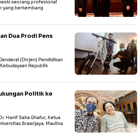
ski seorang profesional
abar yang berkembang
kan Dua Prodi Pens
enderal (Dirjen) Pendidikan
n Kebudayaan Republik
ukungan Politik ke
. Hanif Saha Ghafur, Ketua
iversitas Brawijaya, Maulina