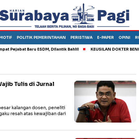
MOTIF
POLITIK PEMERINTAHAN
PERISTIWA
E-PAPER
OPINI
R
jabat Baru ESDM, Dilantik Bahlil
KEUSILAN DOKTER BENI, ARA
jib Tulis di Jurnal
sar kalangan dosen, peneliti
gaku resah atas kewajiban dari