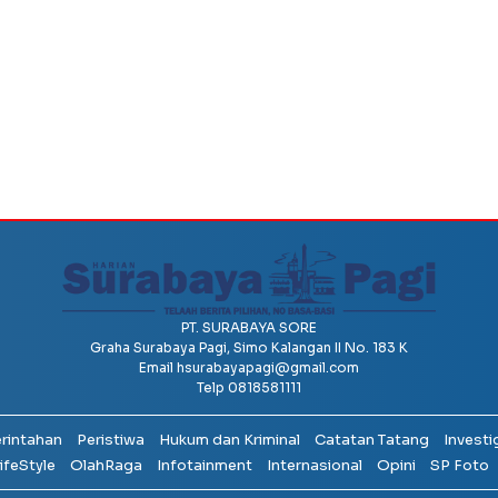
PT. SURABAYA SORE
Graha Surabaya Pagi, Simo Kalangan II No. 183 K
Email
hsurabayapagi@gmail.com
Telp 0818581111
erintahan
Peristiwa
Hukum dan Kriminal
Catatan Tatang
Investi
ifeStyle
OlahRaga
Infotainment
Internasional
Opini
SP Foto