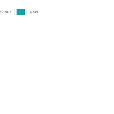
evious
1
Next