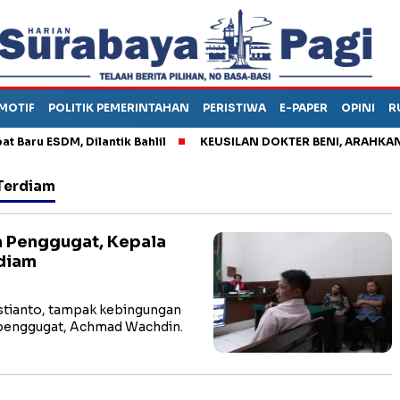
MOTIF
POLITIK PEMERINTAHAN
PERISTIWA
E-PAPER
OPINI
R
 ESDM, Dilantik Bahlil
KEUSILAN DOKTER BENI, ARAHKAN PASI
Terdiam
m Penggugat, Kepala
diam
tianto, tampak kebingungan
 penggugat, Achmad Wachdin.