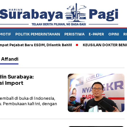
MOTIF
POLITIK PEMERINTAHAN
PERISTIWA
E-PAPER
OPINI
R
jabat Baru ESDM, Dilantik Bahlil
KEUSILAN DOKTER BENI, ARA
 Affandi
din Surabaya:
si Import
bali di buka di Indonesia,
. Pembukaan kali ini, dengan