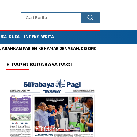
UPA-RUPA
INDEKS BERITA
HKAN PASIEN KE KAMAR JENASAH, DISOROT
Jadi Otak Mark Up 
E-PAPER SURABAYA PAGI