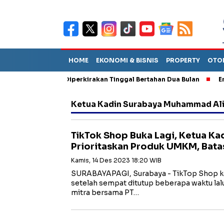
HOME
EKONOMI & BISNIS
PROPERTY
OTO
n Sebut TPA Diperkirakan Tinggal Bertahan Dua Bulan
Empat Pe
Ketua Kadin Surabaya Muhammad Ali
TikTok Shop Buka Lagi, Ketua Ka
Prioritaskan Produk UMKM, Bata
Kamis, 14 Des 2023 18:20 WIB
SURABAYAPAGI, Surabaya - TikTop Shop kem
setelah sempat ditutup beberapa waktu lalu
mitra bersama PT…