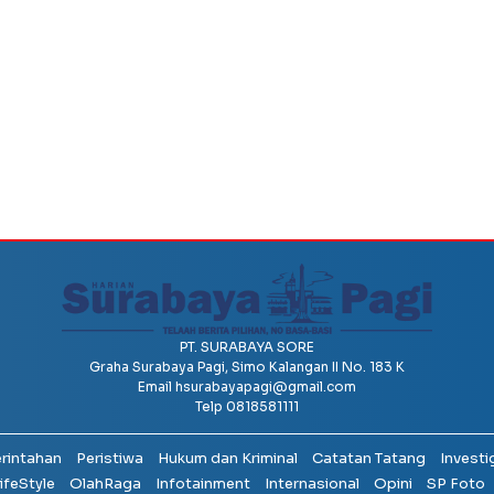
PT. SURABAYA SORE
Graha Surabaya Pagi, Simo Kalangan II No. 183 K
Email
hsurabayapagi@gmail.com
Telp 0818581111
erintahan
Peristiwa
Hukum dan Kriminal
Catatan Tatang
Investi
ifeStyle
OlahRaga
Infotainment
Internasional
Opini
SP Foto