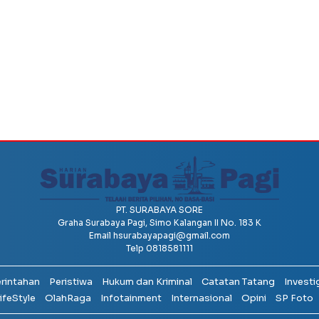
PT. SURABAYA SORE
Graha Surabaya Pagi, Simo Kalangan II No. 183 K
Email
hsurabayapagi@gmail.com
Telp 0818581111
erintahan
Peristiwa
Hukum dan Kriminal
Catatan Tatang
Investi
ifeStyle
OlahRaga
Infotainment
Internasional
Opini
SP Foto