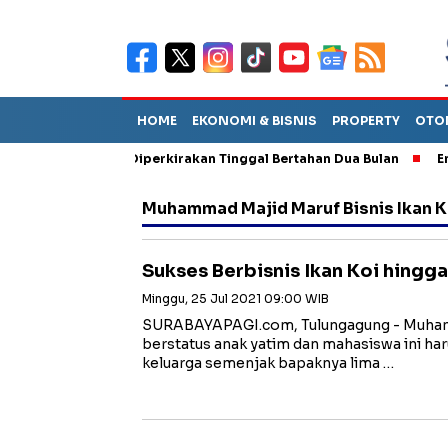
HOME
EKONOMI & BISNIS
PROPERTY
OTO
un Sebut TPA Diperkirakan Tinggal Bertahan Dua Bulan
Empat P
Muhammad Majid Maruf Bisnis Ikan K
Sukses Berbisnis Ikan Koi hingga
Minggu, 25 Jul 2021 09:00 WIB
SURABAYAPAGI.com, Tulungagung - Muham
berstatus anak yatim dan mahasiswa ini ha
keluarga semenjak bapaknya lima …