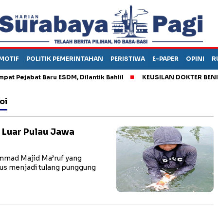
MOTIF
POLITIK PEMERINTAHAN
PERISTIWA
E-PAPER
OPINI
R
ejabat Baru ESDM, Dilantik Bahlil
KEUSILAN DOKTER BENI, ARA
oi
 Luar Pulau Jawa
mad Majid Ma’ruf yang
rus menjadi tulang punggung