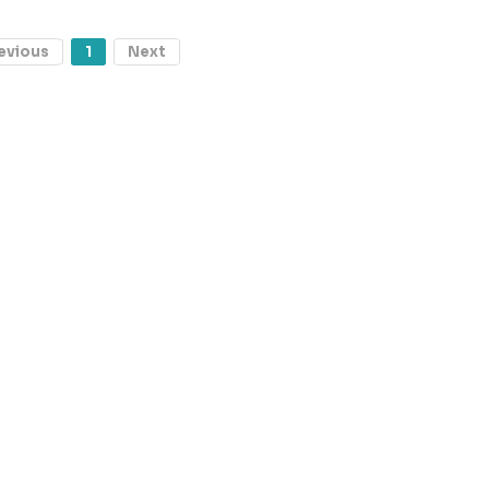
evious
1
Next