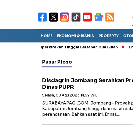
HOME
EKONOMI & BISNIS
PROPERTY
OTO
un Sebut TPA Diperkirakan Tinggal Bertahan Dua Bulan
Empat P
Pasar Ploso
Disdagrin Jombang Serahkan Pro
Dinas PUPR
Selasa, 08 Agu 2023 14:59 WIB
SURABAYAPAGI.COM, Jombang - Proyek p
Kabupaten Jombang hingga kini masih dal
perencanaan. Bahkan saat ini, Dinas…