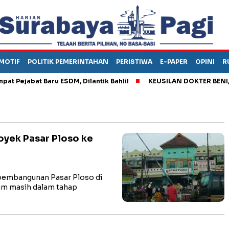
MOTIF
POLITIK PEMERINTAHAN
PERISTIWA
E-PAPER
OPINI
R
ejabat Baru ESDM, Dilantik Bahlil
KEUSILAN DOKTER BENI, ARA
yek Pasar Ploso ke
embangunan Pasar Ploso di
am masih dalam tahap