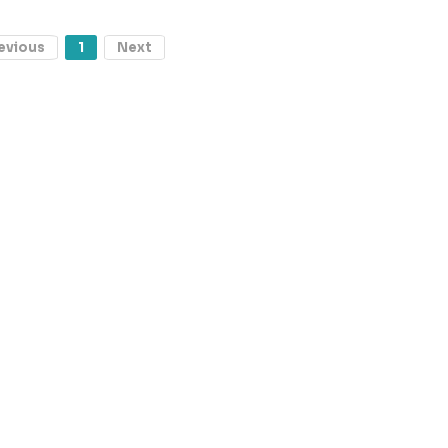
evious
1
Next