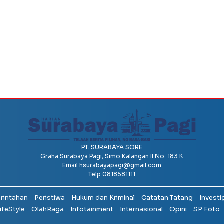
PT. SURABAYA SORE
Graha Surabaya Pagi, Simo Kalangan II No. 183 K
Email
hsurabayapagi@gmail.com
Telp 0818581111
erintahan
Peristiwa
Hukum dan Kriminal
Catatan Tatang
Investi
ifeStyle
OlahRaga
Infotainment
Internasional
Opini
SP Foto