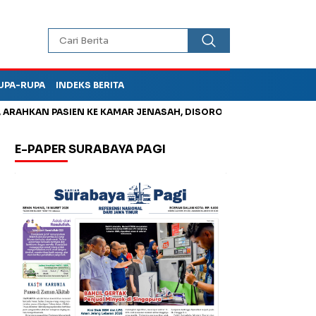
UPA-RUPA
INDEKS BERITA
HKAN PASIEN KE KAMAR JENASAH, DISOROT
Jadi Otak Mark Up
E-PAPER SURABAYA PAGI