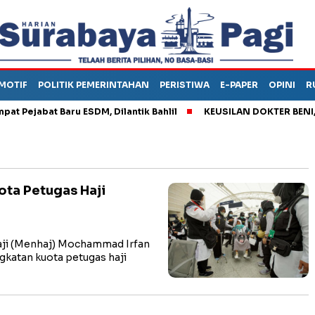
MOTIF
POLITIK PEMERINTAHAN
PERISTIWA
E-PAPER
OPINI
R
ejabat Baru ESDM, Dilantik Bahlil
KEUSILAN DOKTER BENI, ARA
ota Petugas Haji
ji (Menhaj) Mochammad Irfan
gkatan kuota petugas haji