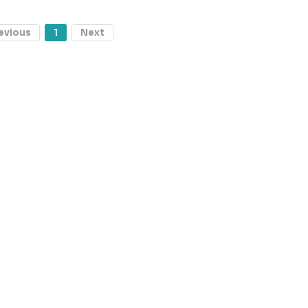
evious
1
Next