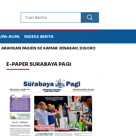
UPA-RUPA
INDEKS BERITA
HKAN PASIEN KE KAMAR JENASAH, DISOROT
Jadi Otak Mark Up
E-PAPER SURABAYA PAGI