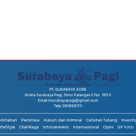
PT. SURABAYA SORE
Graha Surabaya Pagi, Simo Kalangan II No. 183 K
Email
hsurabayapagi@gmail.com
Telp 0818581111
erintahan
Peristiwa
Hukum dan Kriminal
Catatan Tatang
Investi
ifeStyle
OlahRaga
Infotainment
Internasional
Opini
SP Foto